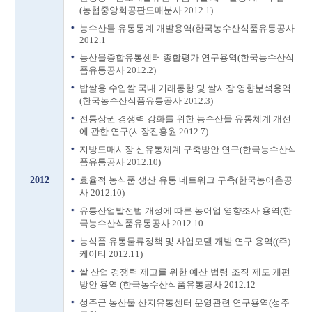
(농협중앙회공판도매분사 2012.1)
농수산물 유통통계 개발용역(한국농수산식품유통공사
2012.1
농산물종합유통센터 종합평가 연구용역(한국농수산식
품유통공사 2012.2)
밥쌀용 수입쌀 국내 거래동향 및 쌀시장 영향분석용역
(한국농수산식품유통공사 2012.3)
전통상권 경쟁력 강화를 위한 농수산물 유통체계 개선
에 관한 연구(시장진흥원 2012.7)
지방도매시장 신유통체계 구축방안 연구(한국농수산식
품유통공사 2012.10)
2012
효율적 농식품 생산·유통 네트워크 구축(한국농어촌공
사 2012.10)
유통산업발전법 개정에 따른 농어업 영향조사 용역(한
국농수산식품유통공사 2012.10
농식품 유통물류정책 및 사업모델 개발 연구 용역((주)
케이티 2012.11)
쌀 산업 경쟁력 제고를 위한 예산·법령·조직·제도 개편
방안 용역 (한국농수산식품유통공사 2012.12
성주군 농산물 산지유통센터 운영관련 연구용역(성주