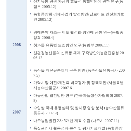
산지유통 관련 자금의 효율적 통합방안에 관한 연구(농
림부 2005.12)
농협중앙회 경제사업의 발전방안(딜로이트 안진회계법
인 2005.12)
원예분야 자조금 제도 활성화 방안에 관한 연구(농협중
앙회 2006.4)
2006
청과물 유통법 도입방안 연구(농림부 2006.11)
친환경농산물의 신유통 체계 구축방안2(농촌진흥청 20
06.12
농산물 저온유통체계 구축 방안 (농수산물유통공사 200
7.5)
가락시장 이전/재건축 비교평가 및 정책제안 (서울특별
시농수산물공사 2007.6
마늘산업 발전방안 연구 (한국마늘생산자협의회 2007.
8)
수입쌀 국내 유통실태 및 쌀시장 영향 분석 (농수산물유
2007
통공사 2007.9)
나주농업발전 2차 5개년 계획 수립 (나주시 2007.11)
품질관리사 활동성과 분석 및 평가지표개발 (농협중앙