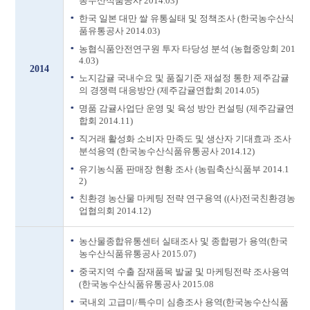
농수산식품공사 2014.03)
한국 일본 대만 쌀 유통실태 및 정책조사 (한국농수산식
품유통공사 2014.03)
농협식품안전연구원 투자 타당성 분석 (농협중앙회 201
4.03)
2014
노지감귤 국내수요 및 품질기준 재설정 통한 제주감귤
의 경쟁력 대응방안 (제주감귤연합회 2014.05)
명품 감귤사업단 운영 및 육성 방안 컨설팅 (제주감귤연
합회 2014.11)
직거래 활성화 소비자 만족도 및 생산자 기대효과 조사
분석용역 (한국농수산식품유통공사 2014.12)
유기농식품 판매장 현황 조사 (농림축산식품부 2014.1
2)
친환경 농산물 마케팅 전략 연구용역 ((사)전국친환경농
업협의회 2014.12)
농산물종합유통센터 실태조사 및 종합평가 용역(한국
농수산식품유통공사 2015.07)
중국지역 수출 잠재품목 발굴 및 마케팅전략 조사용역
(한국농수산식품유통공사 2015.08
국내외 고급미/특수미 심층조사 용역(한국농수산식품