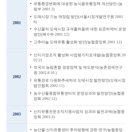
유통환경변화에 대응한 농식품유통정책 개선방안 (농
림부 2001.3)
도매시장 기능 재정립 방안(서울시정개발연구원 2001.
6)
2001
수산물의 도매시장 규격출하품에 대한 표준하역비 운영
방안(해수부 2001.12)
고추마늘 도매유통 활성화 방안(농협중앙회 2001.12)
산지거점조직 활성화 사업평가지표개발(농협중앙회 20
02.2)
외국의 농림혼합 경영정책 및 제도분석(농촌경제연구
원 2002.8.10.)
2002
유통경로 다원화추세하의 도매시장 발전방안(도매시장
법인협회 2002.11)
농수산물종합유통센터의 운영성과와 발전방안(농협중
앙회 2002.12)
산지유통전문조직지원사업의 성과와 발전과제(농협중
2003
앙회 2003.3)
농산물 산지유통센터 투자방향에 관한 연구(농협중앙