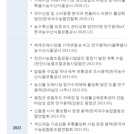
가락시장 거래가격 기준 정산방법의 타당성 분석(서울
특별시농수산식품공사 2020.11)
과수산업 및 소비동향 분석과 썬플러스 브랜드 활성화
방안(한국과수농협연합회 2020.12)
농수축산물 표준코드 관리강화 방안마련 연구용역(aT
한국농수산식품유통공사 2020.12)
세계도매시장별 가격변동성 비교 연구용역(서울특별시
농수산식품공사 2021.02)
천안시농협조합공동사업법인 중장기 발전 계획 수립
(천안시농협조합공동사업법인 2021.03)
밥쌀용 수입쌀 국내 세부 유통경로 조사용역(한국농수
산식품유통공사 2021.03)
농산물 도매시장 정가수의매매 활성화 방안 도출 연구
용역(전라남도 나주시 2021.03)
평창군 로컬푸드 직매장 및 식생활교육문화센터 건립
타당성 검토 연구용역(강원도 평창군 2021.05)
신품종 시식·홍보행사 운영 용역(한국과수농업협동조
합연합회 2021.05)
국산과일 가공상품 유통활성화 사업 운영 용역(한국과
2021
수농업협동조합연합회 2021.05)