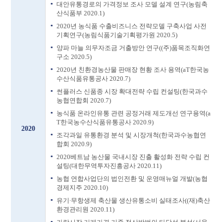
대안유통경로의 가격정보 조사 모델 설계 연구(농림축
산식품부 2020.1)
2020년 농식품 수출비즈니스 전략모델 구축사업 사전
기획연구(농림식품기술기획평가원 2020.5)
양파 마늘 의무자조금 거출방안 연구((주)품목조직화연
구소 2020.5)
2020년 친환경농산물 판매장 현황 조사 용역(aT한국농
수산식품유통공사 2020.7)
썬플러스 신품종 시장 확대전략 수립 컨설팅(한국과수
농협연합회 2020.7)
농식품 온라인유통 관련 공정거래 제도개선 연구용역(a
T한국농수산식품유통공사 2020.9)
2020
조각과일 유통환경 분석 및 시장개척(한국과수농협연
합회 2020.9)
2020베트남 농산물 국내시장 진출 활성화 전략 수립 컨
설팅(대한무역투자진흥공사 2020.11)
농협 연합사업단의 법인전환 및 운영매뉴얼 개발(농협
경제지주 2020.10)
유기∙무항생제 축산물 생산유통소비 실태조사((재)축산
환경관리원 2020.11)