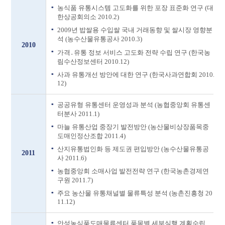
농식품 유통시스템 고도화를 위한 포장 표준화 연구 (대
한상공회의소 2010.2)
2009년 밥쌀용 수입쌀 국내 거래동향 및 쌀시장 영향분
석 (농수산물유통공사 2010.3)
2010
가격․유통 정보 서비스 고도화 전략 수립 연구 (한국농
림수산정보센터 2010.12)
사과 유통개선 방안에 대한 연구 (한국사과연합회 2010.
12)
공공유형 유통센터 운영성과 분석 (농협중앙회 유통센
터분사 2011.1)
마늘 유통산업 중장기 발전방안 (농산물비상장품목중
도매인정산조합 2011.4)
산지유통법인화 등 제도권 편입방안 (농수산물유통공
2011
사 2011.6)
농협중앙회 소매사업 발전전략 연구 (한국농촌경제연
구원 2011.7)
주요 농산물 유통채널별 물류특성 분석 (농촌진흥청 20
11.12)
안성농식품도매물류센터 품목별 세부실행 계획수립