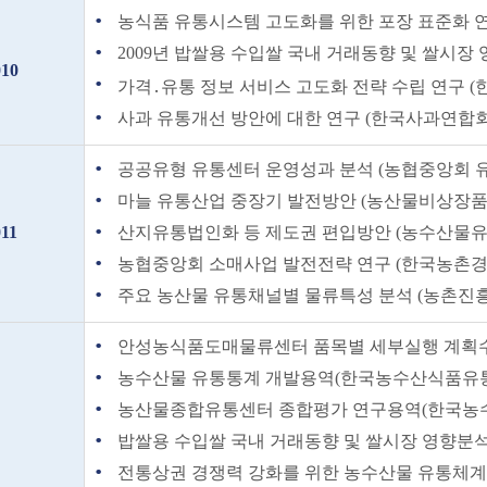
농식품 유통시스템 고도화를 위한 포장 표준화 연구 
2009년 밥쌀용 수입쌀 국내 거래동향 및 쌀시장 영
010
가격․유통 정보 서비스 고도화 전략 수립 연구 (한
사과 유통개선 방안에 대한 연구 (한국사과연합회 20
공공유형 유통센터 운영성과 분석 (농협중앙회 유통
마늘 유통산업 중장기 발전방안 (농산물비상장품목
011
산지유통법인화 등 제도권 편입방안 (농수산물유통공
농협중앙회 소매사업 발전전략 연구 (한국농촌경제연
주요 농산물 유통채널별 물류특성 분석 (농촌진흥청 2
안성농식품도매물류센터 품목별 세부실행 계획수립
농수산물 유통통계 개발용역(한국농수산식품유통공사
농산물종합유통센터 종합평가 연구용역(한국농수산
밥쌀용 수입쌀 국내 거래동향 및 쌀시장 영향분석
전통상권 경쟁력 강화를 위한 농수산물 유통체계 개