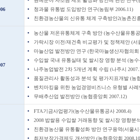
원예분야 자조금 제도 활성화 방안에 관한 연구(농협
006
청과물 유통법 도입방안 연구(농림부 2006.11)
친환경농산물의 신유통 체계 구축방안2(농촌진흥청 
농산물 저온유통체계 구축 방안 (농수산물유통공사 2
가락시장 이전/재건축 비교평가 및 정책제안 (서울
마늘산업 발전방안 연구 (한국마늘생산자협의회 20
수입쌀 국내 유통실태 및 쌀시장 영향 분석 (농수산
007
나주농업발전 2차 5개년 계획 수립 (나주시 2007.1
품질관리사 활동성과 분석 및 평가지표개발 (농협중앙
벤치마킹을 위한 농업경영비즈니스 유형별 사례연구 
무배추산업 발전방안 (농협중앙회 2007.12)
FTA기금사업평가(농수산물유통공사 2008.4)
2008 밥쌀용 수입쌀 거래동향 및 쌀시장 영향분석
친환경농산물 유통활성화 방안 연구용역(서울시농수
최저보장가격제도 개선방안 (농협중앙회 2008.10