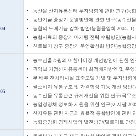
농산물 산지유통센터 투자방향에 관한 연구(농협중앙
농안기금 중장기 운영방안에 관한 연구(농수산물유통
004
농협의 도매기능 강화 방안(농협중앙회 2004.11)
농협사료의 중장기 마케팅 전략 수립방안(농협사료 2
신토불이 창구 중장기 운영활성화 방안(농협중앙회 2
농수산홈쇼핑의 머천다이징 개선방안에 관한 연구(
권역별 거점산지유통센터 최적배치방안 및 운영지침
무 배추 전처리시설 표준모델 개발 및 투자방향에 관
쌀소비지 유통구조 및 가격형성 기능 개선 방안(농
005
농수산물 유통관련 규제개선을 위한 연구(국무조정실
농업경영체 정보화 지원을 위한 연구(이지팜 2005.
산지유통 관련 자금의 효율적 통합방안에 관한 연구(
농협중앙회 경제사업의 발전방안(딜로이트 안진회계법