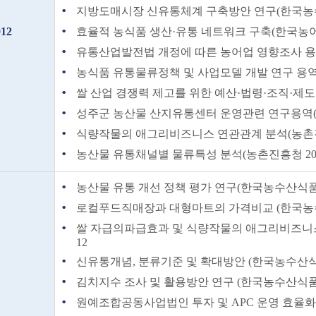
지방도매시장 신유통체계 구축방안 연구(한국농수산
012
효율적 농식품 생산·유통 네트워크 구축(한국농어촌공
유통산업발전법 개정에 따른 농어업 영향조사 용역
농식품 유통물류정책 및 사업모델 개발 연구 용역((주
쌀 산업 경쟁력 제고를 위한 예산·법령·조직·제도 
성주군 농산물 산지유통센터 운영관련 연구용역(성주
식량작물의 애그리비즈니스 연관관계 분석(농촌진흥청
농산물 유통채널별 물류특성 분석(농촌진흥청 2012
농산물 유통 개선 정책 평가 연구(한국농수산식품유
로컬푸드직매장과 대형마트의 가격비교 (한국
쌀 자급의파급효과 및 식량작물의 애그리비즈니스
12
신유통개념, 분류기준 및 확대방안 (한국농수산식품
김치지수 조사 및 활용방안 연구 (한국농수산식품유통
원예조합공동사업법인 투자 및 APC 운영 효율화방안