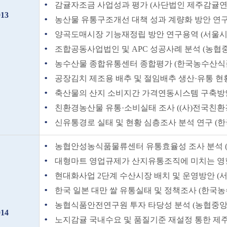
감귤자조금 사업성과 평가 (사단법인 제주감귤연합회 
013
농산물 유통구조개선 대책 성과 계량화 방안 연구 
양곡도매시장 기능재정립 방안 연구용역 (서울시농수
조합공동사업법인 및 APC 성공사례 분석 (농협중앙회
농수산물 종합유통센터 종합평가 (한국농수산식품유통
공장김치 제조용 배추 및 절임배추 생산·유통 현황조
축산물의 산지 소비지간 가격연동시스템 구축방안 (
친환경농산물 유통·소비실태 조사 ((사)전국친환경농
신유통경로 실태 및 현황 심층조사 분석 연구 (한국
농협안성농식품물류센터 유통효율성 조사 분석 
대형마트 영업규제가 산지유통조직에 미치는 영향조
현대화사업 2단계 수산시장 배치 및 운영방안 (서울
한국 일본 대만 쌀 유통실태 및 정책조사 (한국농수
농협식품안전연구원 투자 타당성 분석 (농협중앙회 2
014
노지감귤 국내수요 및 품질기준 재설정 통한 제주감