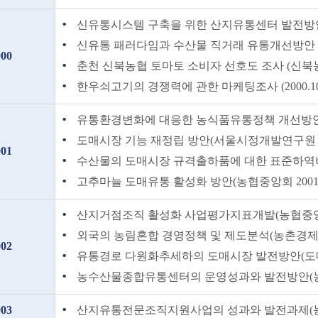
신유통시스템 구축을 위한 산지유통센터 발전방안 (
신유통 패러다임과 수산물 직거래 유통개선방안 (해
000
춘천 신북농협 토마토 소비자 선호도 조사 (신북농협 
한우쇠고기의 경쟁력에 관한 마케팅조사 (2000.10
유통환경변화에 대응한 농식품유통정책 개선방안 (농
도매시장 기능 재정립 방안(서울시정개발연구원 200
001
수산물의 도매시장 규격출하품에 대한 표준하역비 운
고추마늘 도매유통 활성화 방안(농협중앙회 2001.
산지거점조직 활성화 사업평가지표개발(농협중앙회 
외국의 농림혼합 경영정책 및 제도분석(농촌경제연구원 
002
유통경로 다원화추세하의 도매시장 발전방안(도매시
농수산물종합유통센터의 운영성과와 발전방안(농협중
003
산지유통전문조직지원사업의 성과와 발전과제(농협중