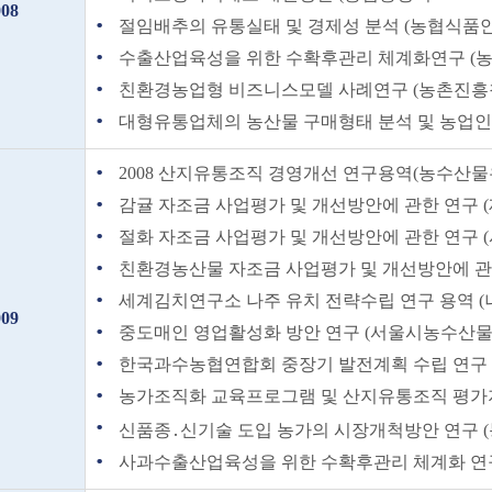
008
절임배추의 유통실태 및 경제성 분석 (농협식품안전연
수출산업육성을 위한 수확후관리 체계화연구 (농촌진
친환경농업형 비즈니스모델 사례연구 (농촌진흥청 2
대형유통업체의 농산물 구매형태 분석 및 농업인 보
2008 산지유통조직 경영개선 연구용역(농수산물유통
감귤 자조금 사업평가 및 개선방안에 관한 연구 (제
절화 자조금 사업평가 및 개선방안에 관한 연구 (
친환경농산물 자조금 사업평가 및 개선방안에 관한 
세계김치연구소 나주 유치 전략수립 연구 용역 (나주
009
중도매인 영업활성화 방안 연구 (서울시농수산물관리
한국과수농협연합회 중장기 발전계획 수립 연구 (한
농가조직화 교육프로그램 및 산지유통조직 평가지표 
신품종․신기술 도입 농가의 시장개척방안 연구 (농촌
사과수출산업육성을 위한 수확후관리 체계화 연구 (