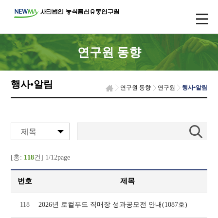
연구원 동향
행사•알림
연구원 동향
연구원
행사•알림
제목
[총:
118
건] 1/12page
번호
제목
118
2026년 로컬푸드 직매장 성과공모전 안내(1087호)