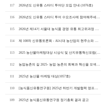
117
2026년도 신유통 스터디 투어단 모집 안내 (1076호)
2026년도 신유통 스터디 투어 수요조사에 참여해주세요!(1074호)
116
2026년 제14기 서울대 농식품 경영·유통 최고위과정 모집 안내(1073호)
115
제 108차 신유통토론회 - AI시대 농산업의 현주소와 미래 대응방안(1064호)
114
2025 농산물마케팅대상 시상식 및 산지유통혁신포럼(1064호)
113
농업농촌의 길 2025- 농업·농촌의 회복과 혁신을 모색하자(1058호)
112
111
2025년 농산물 마케팅 대상(1057호)
[농식품신유통연구원] 2025년 하반기 개발협력 영프로페셔널(YP) 모집
110
109
2025년 농식품신유통연구원 정기총회 결과 공고