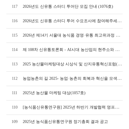
117
2026년도 신유통 스터디 투어단 모집 안내 (1076호)
2026년도 신유통 스터디 투어 수요조사에 참여해주세요!(1074호)
116
2026년 제14기 서울대 농식품 경영·유통 최고위과정 모집 안내(1073호)
115
제 108차 신유통토론회 - AI시대 농산업의 현주소와 미래 대응방안(1064호)
114
2025 농산물마케팅대상 시상식 및 산지유통혁신포럼(1064호)
113
농업농촌의 길 2025- 농업·농촌의 회복과 혁신을 모색하자(1058호)
112
111
2025년 농산물 마케팅 대상(1057호)
[농식품신유통연구원] 2025년 하반기 개발협력 영프로페셔널(YP) 모집
110
109
2025년 농식품신유통연구원 정기총회 결과 공고