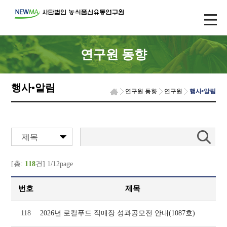
연구원 동향
행사•알림
연구원 동향
연구원
행사•알림
제목
[총:
118
건] 1/12page
번호
제목
118
2026년 로컬푸드 직매장 성과공모전 안내(1087호)