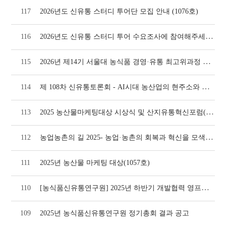
117
2026년도 신유통 스터디 투어단 모집 안내 (1076호)
2026년도 신유통 스터디 투어 수요조사에 참여해주세요!(1074호)
116
2026년 제14기 서울대 농식품 경영·유통 최고위과정 모집 안내(1073호)
115
제 108차 신유통토론회 - AI시대 농산업의 현주소와 미래 대응방안(1064호)
114
2025 농산물마케팅대상 시상식 및 산지유통혁신포럼(1064호)
113
농업농촌의 길 2025- 농업·농촌의 회복과 혁신을 모색하자(1058호)
112
111
2025년 농산물 마케팅 대상(1057호)
[농식품신유통연구원] 2025년 하반기 개발협력 영프로페셔널(YP) 모집
110
109
2025년 농식품신유통연구원 정기총회 결과 공고