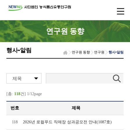
연구원 동향
행사•알림
연구원 동향
연구원
행사•알림
제목
[총:
118
건] 1/12page
번호
제목
118
2026년 로컬푸드 직매장 성과공모전 안내(1087호)