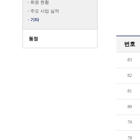
회원 현황
주요 사업 실적
기타
동정
번호
83
82
81
80
79
78