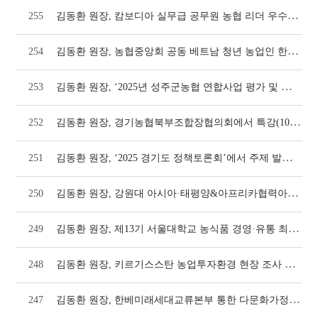
김동환 원장, 캄보디아 실무급 공무원 농협 리더 우수농가 대상 초청연수에서 강의(1062호
255
김동환 원장, 농협중앙회 공동 베트남 청년 농업인 한국 선진농업 연수 2기 진행(1062호
254
김동환 원장, ‘2025년 성주군농협 연합사업 평가 및 워크숍’에서 특강(1058호)
253
김동환 원장, 경기농협북부조합장협의회에서 특강(1058호)
252
김동환 원장, ‘2025 경기도 정책토론회’에서 주제 발표(1056호)
251
김동환 원장, 강원대 아시아·태평양&아프리카협력아카데미에서 강의(1054호)
250
김동환 원장, 제13기 서울대학교 농식품 경영·유통 최고위과정 해외현장교육 인솔(1052호
249
김동환 원장, 키르기스스탄 농업투자환경 현장 조사 다녀와(1050호)
248
김동환 원장, 한베미래세대교류본부 통한 다문화가정 정착 지원 교육 실시(1046호)
247