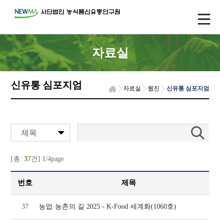
자료실
신유통 심포지엄
자료실
웹진
신유통 심포지엄
제목
[총:
37
건] 1/4page
번호
제목
37
농업·농촌의 길 2025 - K-Food 세계화(1060호)