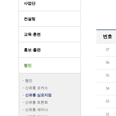
사업단
컨설팅
교육·훈련
번호
37
홍보·출판
36
웹진
35
웹진
신유통 포커스
34
신유통 심포지엄
33
신유통 토론회
신유통 세미나
32