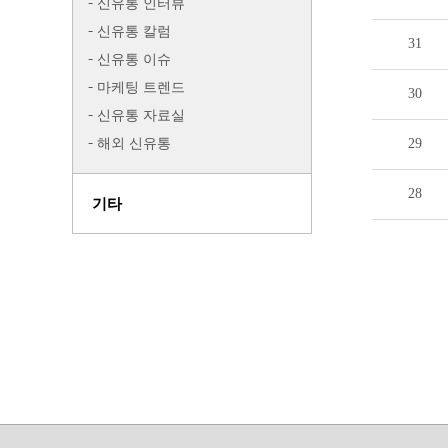
신유통 인터뷰
신유통 칼럼
31
신유통 이슈
마케팅 트렌드
30
신유통 자료실
해외 신유통
29
28
기타