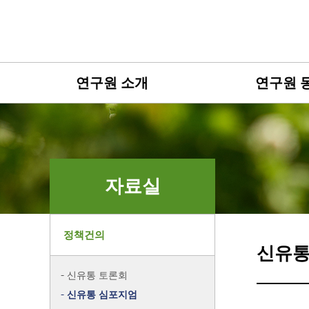
연구원 소개
연구원 
자료실
정책건의
신유통
신유통 토론회
신유통 심포지엄