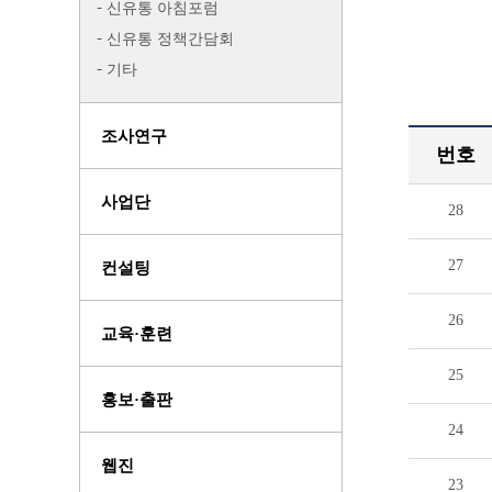
신유통 아침포럼
신유통 정책간담회
기타
조사연구
번호
사업단
28
27
컨설팅
26
교육·훈련
25
홍보·출판
24
웹진
23