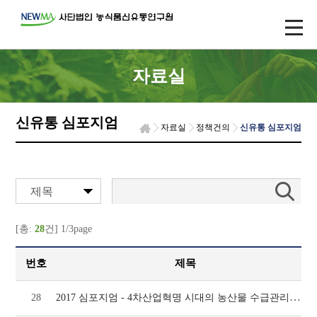
자료실
신유통 심포지엄
자료실
정책건의
신유통 심포지엄
제목
[총:
28
건] 1/3page
번호
제목
2017 심포지엄 - 4차산업혁명 시대의 농산물 수급관리 방안(2)
28