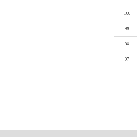
100
99
98
97