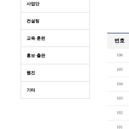
사업단
컨설팅
교육·훈련
번호
106
홍보·출판
105
웹진
104
기타
103
102
101