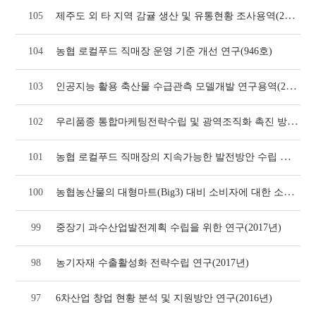
제주도 외 타 지역 감귤 생산 및 유통현황 조사용역(2022년)
105
104
농협 로컬푸드 직매장 운영 기준 개선 연구(946호)
인공지능 활용 축산물 수급관측 모델개발 연구용역(2022년)
103
우리품종 통합마케팅전략수립 및 광역조직화 촉진 방안 도출(2018년)
102
농협 로컬푸드 직매장의 지속가능한 발전방안 수립 연구(2018년)
101
농협농산물의 대형마트(Big3) 대비 소비자에 대한 소구력 비교 및 보완발전 방향(2016
100
99
중장기 과수산업발전계획 수립을 위한 연구(2017년)
98
농기자재 수출활성화 전략수립 연구(2017년)
97
6차산업 창업 현황 분석 및 지원방안 연구(2016년)