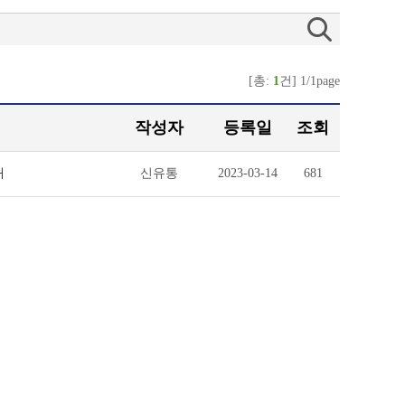
[총:
1
건] 1/1page
작성자
등록일
조회
내
신유통
2023-03-14
681