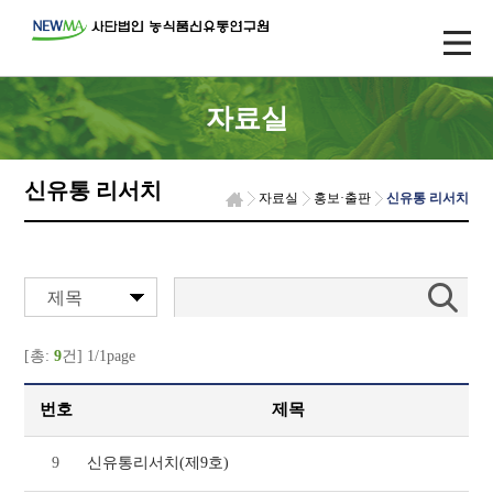
자료실
신유통 리서치
자료실
홍보·출판
신유통 리서치
제목
[총:
9
건] 1/1page
번호
제목
9
신유통리서치(제9호)