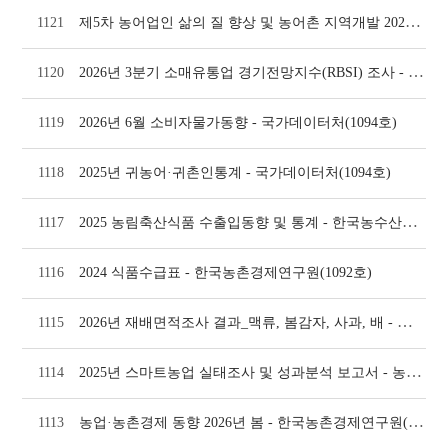
제5차 농어업인 삶의 질 향상 및 농어촌 지역개발 2025년 추진실적 및 2026년 시행계
1121
2026년 3분기 소매유통업 경기전망지수(RBSI) 조사 - 대한상공회의소(1097호)
1120
1119
2026년 6월 소비자물가동향 - 국가데이터처(1094호)
1118
2025년 귀농어·귀촌인통계 - 국가데이터처(1094호)
2025 농림축산식품 수출입동향 및 통계 - 한국농수산식품유통공사(1094호)
1117
1116
2024 식품수급표 - 한국농촌경제연구원(1092호)
2026년 재배면적조사 결과_맥류, 봄감자, 사과, 배 - 국가데이터처(1092호)
1115
2025년 스마트농업 실태조사 및 성과분석 보고서 - 농림축산식품부(1092호)
1114
농업·농촌경제 동향 2026년 봄 - 한국농촌경제연구원(1090호)
1113