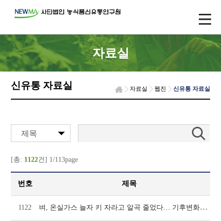
자료실
신유통 자료실
자료실
웹진
신유통 자료실
제목
[총:
1122
건] 1/113page
번호
제목
벼, 온실가스 늘자 키 자라고 알곡 줄었다… 기후변화가 바꿀 ‘미래 쌀농사’ - 농촌진흥청
1122