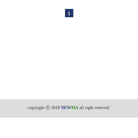
1
copyright ⓒ 2018
NEW
MA
.all right reserved.