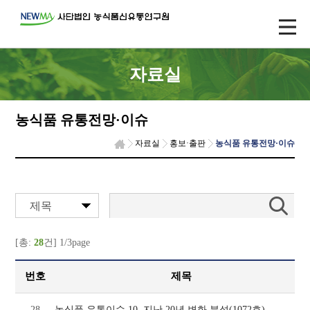
자료실
농식품 유통전망·이슈
자료실
홍보·출판
농식품 유통전망·이슈
제목
[총:
28
건] 1/3page
번호
제목
28
농식품 유통이슈 10, 지난 20년 변화 분석(1072호)