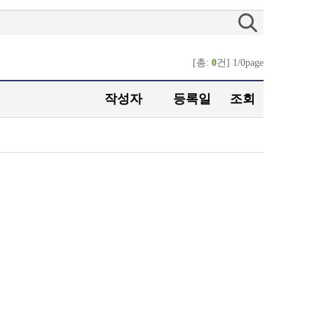
[총:
0
건] 1/0page
작성자
등록일
조회