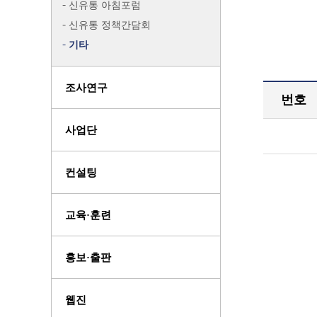
신유통 아침포럼
신유통 정책간담회
기타
조사연구
번호
사업단
컨설팅
교육·훈련
홍보·출판
웹진