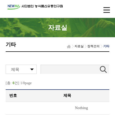
자료실
기타
자료실
정책건의
기타
제목
[총:
0
건] 1/0page
번호
제목
Nothing