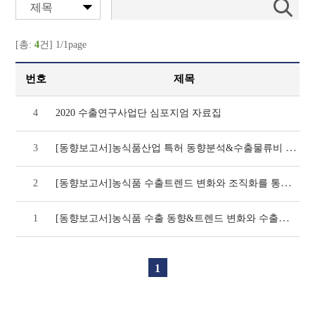
제목
[총:
4
건] 1/1page
번호
제목
4
2020 수출연구사업단 심포지엄 자료집
[동향보고서]농식품산업 특허 동향분석&수출물류비 폐지 관련 동향(1차년도)
3
[동향보고서]농식품 수출트렌드 변화와 조직화를 통한 수출활성화 방안(2차년도)
2
[동향보고서]농식품 수출 동향&트렌드 변화와 수출조직화 운영실태 및 개선방안
1
1