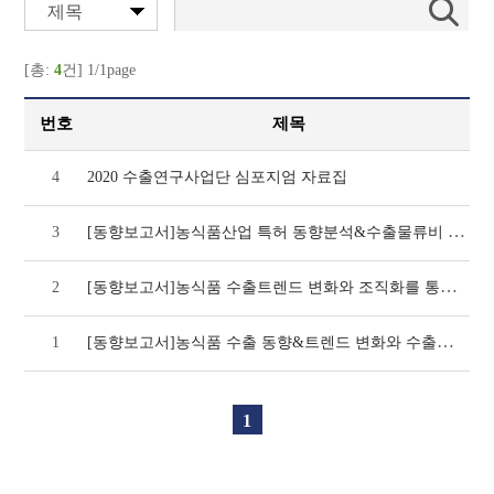
제목
[총:
4
건] 1/1page
번호
제목
4
2020 수출연구사업단 심포지엄 자료집
[동향보고서]농식품산업 특허 동향분석&수출물류비 폐지 관련 동향(1차년도)
3
[동향보고서]농식품 수출트렌드 변화와 조직화를 통한 수출활성화 방안(2차년도)
2
[동향보고서]농식품 수출 동향&트렌드 변화와 수출조직화 운영실태 및 개선방안
1
1