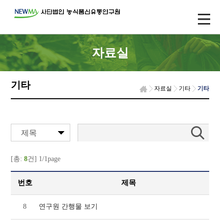
자료실
기타
자료실
기타
기타
제목
[총:
8
건] 1/1page
번호
제목
8
연구원 간행물 보기